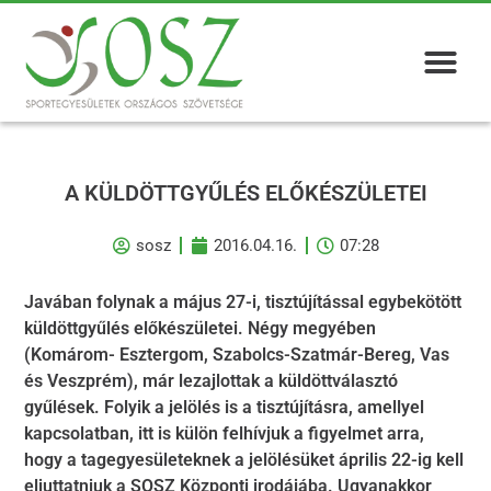
A KÜLDÖTTGYŰLÉS ELŐKÉSZÜLETEI
sosz
2016.04.16.
07:28
Javában folynak a május 27-i, tisztújítással egybekötött
küldöttgyűlés előkészületei. Négy megyében
(Komárom- Esztergom, Szabolcs-Szatmár-Bereg, Vas
és Veszprém), már lezajlottak a küldöttválasztó
gyűlések. Folyik a jelölés is a tisztújításra, amellyel
kapcsolatban, itt is külön felhívjuk a figyelmet arra,
hogy a tagegyesületeknek a jelölésüket április 22-ig kell
eljuttatniuk a SOSZ Központi irodájába. Ugyanakkor