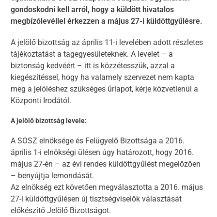
gondoskodni kell arról, hogy a küldött hivatalos
megbízólevéllel érkezzen a május 27-i küldöttgyűlésre.
A jelölő bizottság az április 11-i levelében adott részletes
tájékoztatást a tagegyesületeknek. A levelet – a
biztonság kedvéért – itt is közzétesszük, azzal a
kiegészítéssel, hogy ha valamely szervezet nem kapta
meg a jelöléshez szükséges űrlapot, kérje közvetlenül a
Központi Irodától.
A jelölő bizottság levele:
A SOSZ elnöksége és Felügyelő Bizottsága a 2016.
április 1-i elnökségi ülésen úgy határozott, hogy 2016.
május 27-én – az évi rendes küldöttgyűlést megelőzően
– benyújtja lemondását.
Az elnökség ezt követően megválasztotta a 2016. május
27-i küldöttgyűlésen új tisztségviselők választását
előkészítő Jelölő Bizottságot.