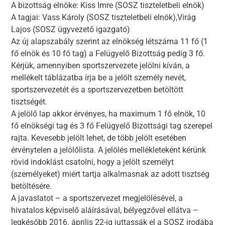
A bizottság elnöke: Kiss Imre (SOSZ tiszteletbeli elnök)
A tagjai: Vass Károly (SOSZ tiszteletbeli elnök),Virág
Lajos (SOSZ ügyvezető igazgató)
Az új alapszabály szerint az elnökség létszáma 11 fő (1
fő elnök és 10 fő tag) a Felügyelő Bizottság pedig 3 fő.
Kérjük, amennyiben sportszervezete jelölni kíván, a
mellékelt táblázatba írja be a jelölt személy nevét,
sportszervezetét és a sportszervezetben betöltött
tisztségét.
A jelölő lap akkor érvényes, ha maximum 1 fő elnök, 10
fő elnökségi tag és 3 fő Felügyelő Bizottsági tag szerepel
rajta. Kevesebb jelölt lehet, de több jelölt esetében
érvénytelen a jelölőlista. A jelölés mellékleteként kérünk
rövid indoklást csatolni, hogy a jelölt személyt
(személyeket) miért tartja alkalmasnak az adott tisztség
betöltésére.
A javaslatot – a sportszervezet megjelölésével, a
hivatalos képviselő aláírásával, bélyegzővel ellátva –
legkésőbb 2016. április 22-ig juttassák el a SOSZ irodába