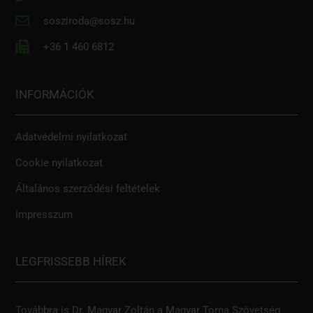
sosziroda@sosz.hu
+36 1 460 6812
INFORMÁCIÓK
Adatvédelmi nyilatkozat
Cookie nyilatkozat
Általános szerződési feltételek
Impresszum
LEGFRISSEBB HÍREK
Továbbra is Dr. Magyar Zoltán a Magyar Torna Szövetség