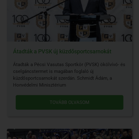
Átadták a PVSK új küzdősportcsarnokát
Átadták a Pécsi Vasutas Sportkör (PVSK) ökölvívó- és
cselgáncstermet is magában foglaló új
küzdősportcsarnokát szerdán. Schmidt Ádám, a
Honvédelmi Minisztérium
TOVÁBB OLVASOM