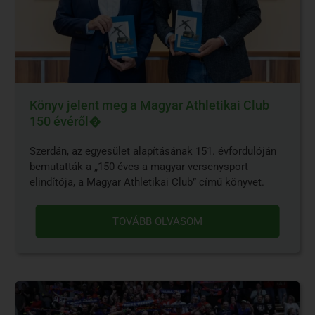
Könyv jelent meg a Magyar Athletikai Club
150 évéről�
Szerdán, az egyesület alapításának 151. évfordulóján
bemutatták a „150 éves a magyar versenysport
elindítója, a Magyar Athletikai Club” című könyvet.
TOVÁBB OLVASOM