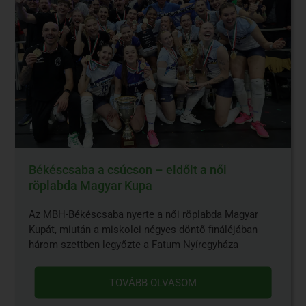
Békéscsaba a csúcson – eldőlt a női
röplabda Magyar Kupa
Az MBH-Békéscsaba nyerte a női röplabda Magyar
Kupát, miután a miskolci négyes döntő fináléjában
három szettben legyőzte a Fatum Nyíregyháza
TOVÁBB OLVASOM