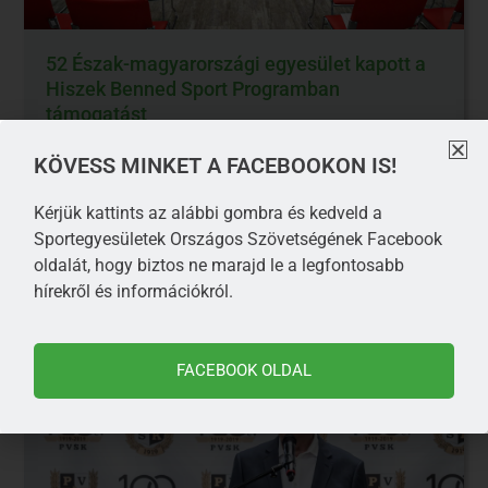
52 Észak-magyarországi egyesület kapott a
Hiszek Benned Sport Programban
támogatást
A Sportegyesületek Országos Szövetségének elnöke,
KÖVESS MINKET A FACEBOOKON IS!
Dr. Deutsch Tamás és a szervezet elnökségi tagja, a
DVTK elnöke Sántha Gergely közösen tartott
Kérjük kattints az alábbi gombra és kedveld a
Sportegyesületek Országos Szövetségének Facebook
oldalát, hogy biztos ne marajd le a legfontosabb
TOVÁBB OLVASOM
hírekről és információkról.
FACEBOOK OLDAL