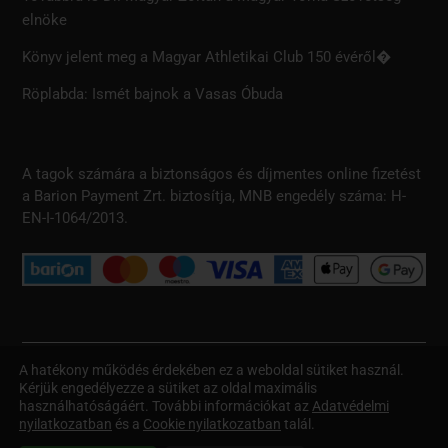
elnöke
Könyv jelent meg a Magyar Athletikai Club 150 évéről�
Röplabda: Ismét bajnok a Vasas Óbuda
A tagok számára a biztonságos és díjmentes online fizetést
a Barion Payment Zrt. biztosítja, MNB engedély száma: H-
EN-I-1064/2013.
A hatékony működés érdekében ez a weboldal sütiket használ.
Kérjük engedélyezze a sütiket az oldal maximális
© Copyright 2021 – A weboldalon szereplő minden szöveges és
használhatóságáért. További információkat az
Adatvédelmi
képi információt szerzői jog véd. Minden jog fenntartva. Az oldalt
nyilatkozatban
és a
Cookie nyilatkozatban
talál.
készítette: e-Creations web design –
https://ecreations.hu/