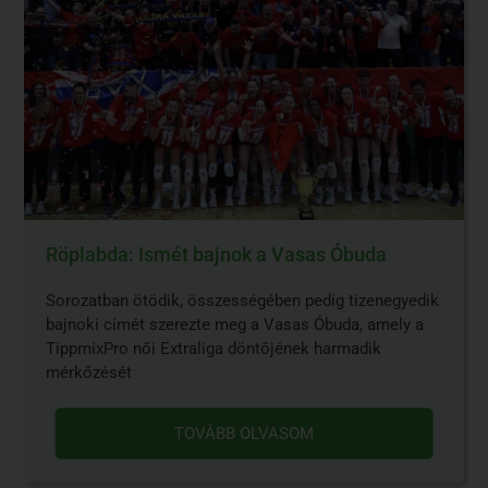
Röplabda: Ismét bajnok a Vasas Óbuda
Sorozatban ötödik, összességében pedig tizenegyedik
bajnoki címét szerezte meg a Vasas Óbuda, amely a
TippmixPro női Extraliga döntőjének harmadik
mérkőzését
TOVÁBB OLVASOM