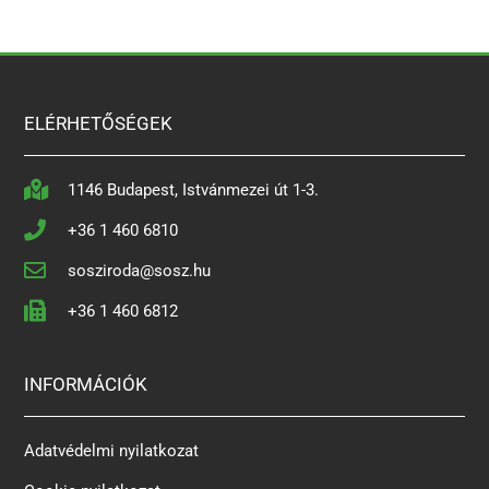
ELÉRHETŐSÉGEK
1146 Budapest, Istvánmezei út 1-3.
+36 1 460 6810
sosziroda@sosz.hu
+36 1 460 6812
INFORMÁCIÓK
Adatvédelmi nyilatkozat