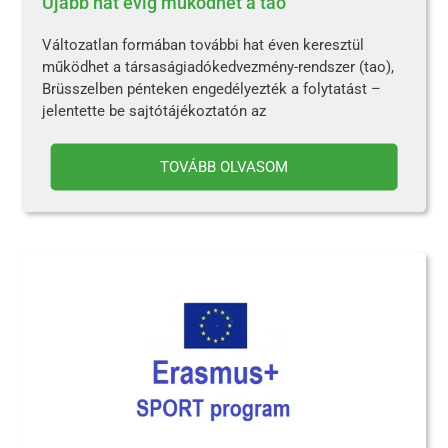
Újabb hat évig működhet a tao
Változatlan formában további hat éven keresztül
működhet a társaságiadókedvezmény-rendszer (tao),
Brüsszelben pénteken engedélyezték a folytatást –
jelentette be sajtótájékoztatón az
TOVÁBB OLVASOM