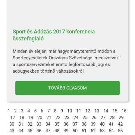
Sport és Adózás 2017 konferencia
összefoglaló
Minden év elején, már hagyományteremtő módon a
Sportegyesületek Országos Szövetsége megszervezi
a sportszervezeteket érintő legfontosabb jogi és
adóügyekben történő változásokról
TOVÁBB OLVASOM
1
2
3
4
5
6
7
8
9
10
11
12
13
14
15
16
17
18
19
20
21
22
23
24
25
26
27
28
29
30
31
32
33
34
35
36
37
38
39
40
41
42
43
44
45
46
47
48
49
50
51
52
53
54
55