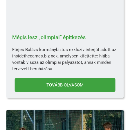
Mégis lesz „olimpiai” építkezés
Fürjes Balázs kormánybiztos exkluzív interjút adott az
insidethegames.biz-nek, amelyben kifejtette: hiába
vonták vissza az olimpiai pályázatot, annak minden
tervezett beruházása
TOVÁBB OLVASOM