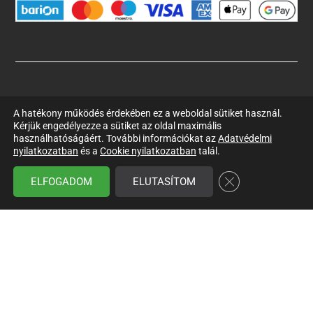
© Copyright 2021 – A weboldalon szereplő minden szöveges és
A hatékony működés érdekében ez a weboldal sütiket használ.
képi információt szerzői jog véd. Minden jog fenntartva. Az oldalt
Kérjük engedélyezze a sütiket az oldal maximális
készítette: e-Creations web design –
https://ecreations.hu/
használhatóságáért. További információkat az
Adatvédelmi
nyilatkozatban
és a
Cookie nyilatkozatban
talál.
Close GDPR Cookie
ELFOGADOM
ELUTASÍTOM
KÖVESS MINKET A FACEBOOKON IS!
Kérjük kattints az alábbi gombra és kedveld a
Sportegyesületek Országos Szövetségének Facebook
oldalát, hogy biztos ne marajd le a legfontosabb
hírekről és információkról.