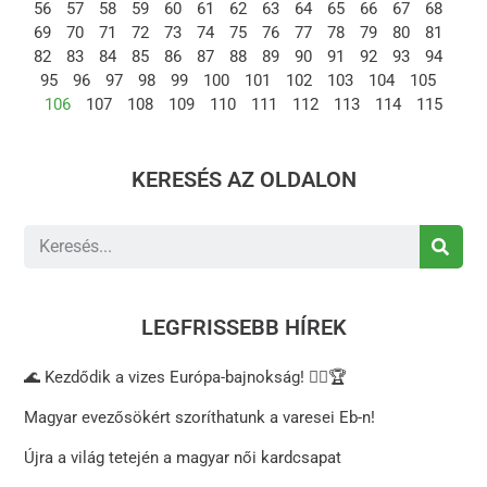
56
57
58
59
60
61
62
63
64
65
66
67
68
69
70
71
72
73
74
75
76
77
78
79
80
81
82
83
84
85
86
87
88
89
90
91
92
93
94
95
96
97
98
99
100
101
102
103
104
105
106
107
108
109
110
111
112
113
114
115
KERESÉS AZ OLDALON
LEGFRISSEBB HÍREK
🌊 Kezdődik a vizes Európa-bajnokság! 🏊‍♂️🏆
Magyar evezősökért szoríthatunk a varesei Eb-n!
Újra a világ tetején a magyar női kardcsapat