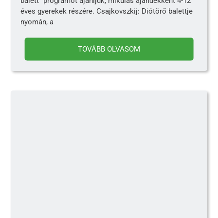
balett” programot ajánljuk, mikulás ajándékként 4-12
éves gyerekek részére. Csajkovszkij: Diótörő balettje
nyomán, a
TOVÁBB OLVASOM