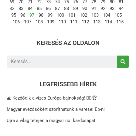
69
70
71
72
73
74
75
76
77
78
79
80
81
82
83
84
85
86
87
88
89
90
91
92
93
94
95
96
97
98
99
100
101
102
103
104
105
106
107
108
109
110
111
112
113
114
115
KERESÉS AZ OLDALON
LEGFRISSEBB HÍREK
🌊 Kezdődik a vizes Európa-bajnokság! 🏊‍♂️🏆
Magyar evezősökért szoríthatunk a varesei Eb-n!
Újra a világ tetején a magyar női kardcsapat