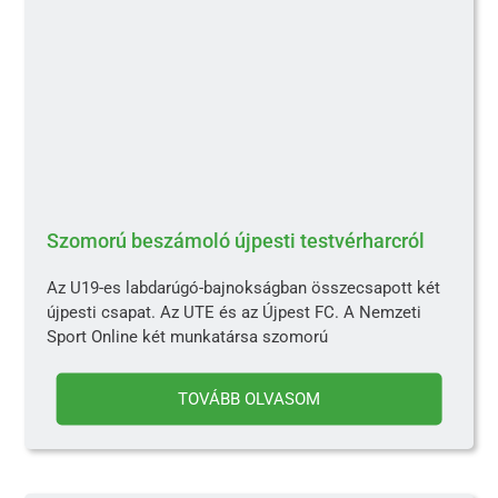
Szomorú beszámoló újpesti testvérharcról
Az U19-es labdarúgó-bajnokságban összecsapott két
újpesti csapat. Az UTE és az Újpest FC. A Nemzeti
Sport Online két munkatársa szomorú
TOVÁBB OLVASOM