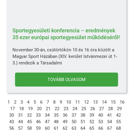
Sportegyesületi konferencia – eredmények
35 ezer európai sportegyesület működéséről!
November 30-án, csütörtökön 10 és 16 óra között a
Magyar Sport Házában (XIV. kerület Istvánmezei út 1-
3.) rendezik a Társadalmi
TOVÁBB OLVASOM
1
2
3
4
5
6
7
8
9
10
11
12
13
14
15
16
17
18
19
20
21
22
23
24
25
26
27
28
29
30
31
32
33
34
35
36
37
38
39
40
41
42
43
44
45
46
47
48
49
50
51
52
53
54
55
56
57
58
59
60
61
62
63
64
65
66
67
68