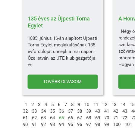
135 éves az Újpesti Torna
A Honv
Egylet
Négy ór
rendeze
1885. június 16-án alapított Újpesti
szerkes
Torna Egylet meglakulásának 135.
szövets
évfordulóját ünnepli a mai napon!
program
Őze István, az UTE klubigazgatója
Hogyan 
és
TOVÁBB OLVASOM
1
2
3
4
5
6
7
8
9
10
11
12
13
14
15
32
33
34
35
36
37
38
39
40
41
42
43
4
61
62
63
64
65
66
67
68
69
70
71
72
7
90
91
92
93
94
95
96
97
98
99
100
101