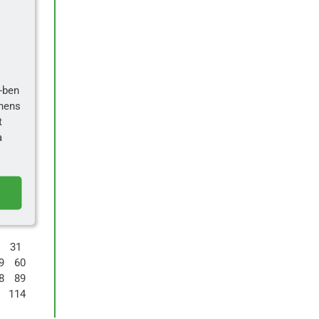
-ben
inens
t
a
31
9
60
8
89
114