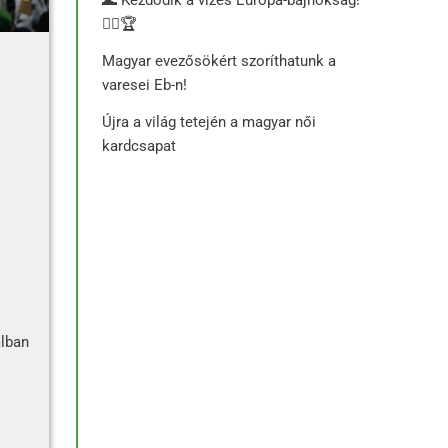
🏊‍♂️🏆
Magyar evezősökért szoríthatunk a
varesei Eb-n!
Újra a világ tetején a magyar női
kardcsapat
alban