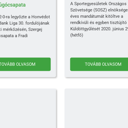
A Sportegyesületek Országos
úgócsapata
Szövetsége (SOSZ) elnöksége
éves mandátumát kitöltve a
2-0-ra legyőzte a Honvédot
rendkívüli és egyben tisztújító
Bank Liga 30. fordulójának
Küldöttgyűlését 2020. június 2
ti mérkőzésén, Szergej
(hétfő)
csapata a Fradi
TOVÁBB OLVASOM
TOVÁBB OLVASOM