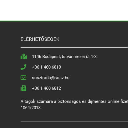
ELÉRHETŐSÉGEK
1146 Budapest, Istvánmezei út 1-3.
+36 1 460 6810
sosziroda@sosz.hu
+36 1 460 6812
A tagok számára a biztonságos és díjmentes online fizet
1064/2013.