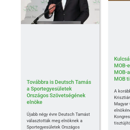
Kulcsár
MOB-el
MOB-al
MOB ti
Továbbra is Deutsch Tamás
a Sportegyesületek
A korább
Országos Szövetségének
Krisztiá
elnöke
Magyar 
elnökén
Újabb négy évre Deutsch Tamást
Kongres
választották meg elnöknek a
tisztújí
Sportegyesületek Országos