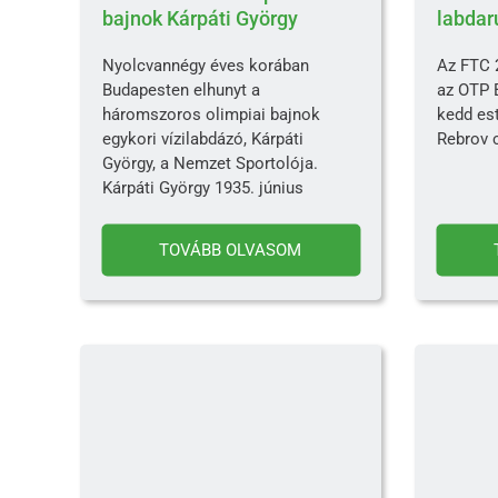
bajnok Kárpáti György
labdar
Nyolcvannégy éves korában
Az FTC 
Budapesten elhunyt a
az OTP 
háromszoros olimpiai bajnok
kedd es
egykori vízilabdázó, Kárpáti
Rebrov 
György, a Nemzet Sportolója.
Kárpáti György 1935. június
TOVÁBB OLVASOM