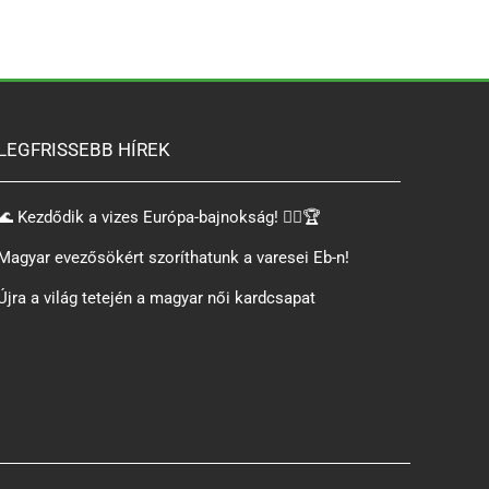
LEGFRISSEBB HÍREK
🌊 Kezdődik a vizes Európa-bajnokság! 🏊‍♂️🏆
Magyar evezősökért szoríthatunk a varesei Eb-n!
Újra a világ tetején a magyar női kardcsapat