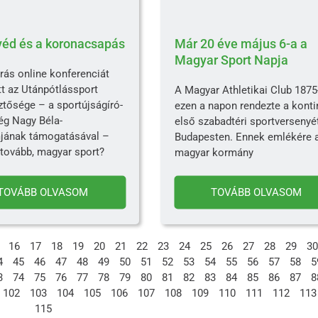
éd és a koronacsapás
Már 20 éve május 6-a a
Magyar Sport Napja
ás online konferenciát
tt az Utánpótlássport
A Magyar Athletikai Club 1875
ztősége – a sportújságíró-
ezen a napon rendezte a kont
ég Nagy Béla-
első szabadtéri sportversenyé
jának támogatásával –
Budapesten. Ennek emlékére 
tovább, magyar sport?
magyar kormány
TOVÁBB OLVASOM
TOVÁBB OLVASOM
16
17
18
19
20
21
22
23
24
25
26
27
28
29
30
4
45
46
47
48
49
50
51
52
53
54
55
56
57
58
5
3
74
75
76
77
78
79
80
81
82
83
84
85
86
87
8
102
103
104
105
106
107
108
109
110
111
112
113
115