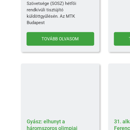
Szövetsége (SOSZ) hétfői
rendkívüli tisztújító
küldöttgyűlésén. Az MTK
Budapest
TOVÁBB OLVASOM
Gyász: elhunyt a
31. al
háromszoros olimpiai
Ferenc