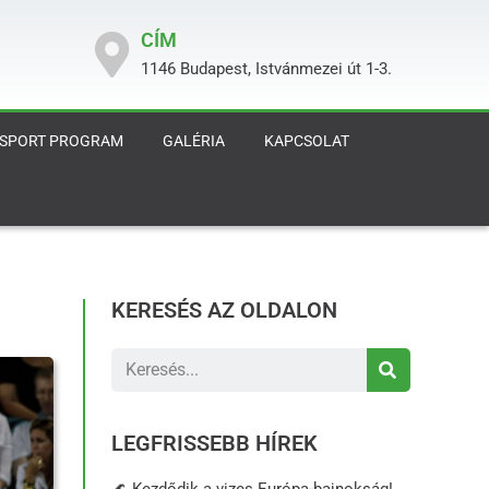
CÍM
1146 Budapest, Istvánmezei út 1-3.
 SPORT PROGRAM
GALÉRIA
KAPCSOLAT
KERESÉS AZ OLDALON
LEGFRISSEBB HÍREK
🌊 Kezdődik a vizes Európa-bajnokság!