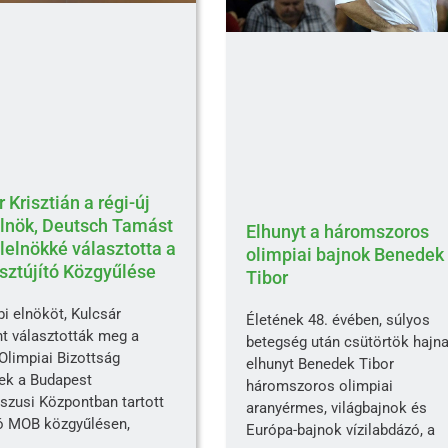
 Krisztián a régi-új
nök, Deutsch Tamást
Elhunyt a háromszoros
elnökké választotta a
olimpiai bajnok Benedek
sztújító Közgyűlése
Tibor
i elnököt, Kulcsár
Életének 48. évében, súlyos
nt választották meg a
betegség után csütörtök hajn
Olimpiai Bizottság
elhunyt Benedek Tibor
ek a Budapest
háromszoros olimpiai
szusi Központban tartott
aranyérmes, világbajnok és
tó MOB közgyűlésen,
Európa-bajnok vízilabdázó, a