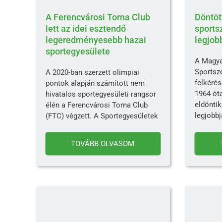
A Ferencvárosi Torna Club
Döntöt
lett az idei esztendő
sports
legeredményesebb hazai
legjobb
sportegyesülete
A Magyar
Sportsz
A 2020-ban szerzett olimpiai
felkéré
pontok alapján számított nem
1964 ót
hivatalos sportegyesületi rangsor
eldöntik
élén a Ferencvárosi Torna Club
legjobbj
(FTC) végzett. A Sportegyesületek
TOVÁBB OLVASOM