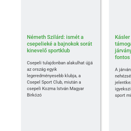
Németh Szilárd: ismét a
Kásler
csepelieké a bajnokok sorát
támog
kinevelő sportklub
járván
fontos
Csepeli tulajdonban alakulhat újjá
az ország egyik
A járván
legeredményesebb klubja, a
nehézsé
Csepel Sport Club, miután a
jelentke
csepeli Kozma István Magyar
igyekszi
Birkózó
sport mi