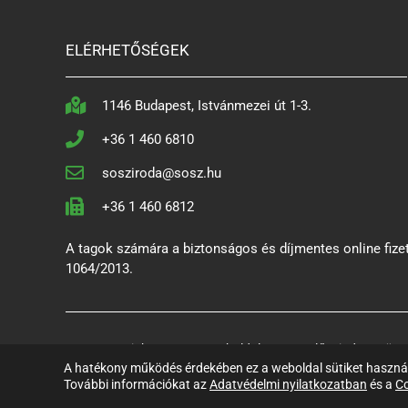
ELÉRHETŐSÉGEK
1146 Budapest, Istvánmezei út 1-3.
+36 1 460 6810
sosziroda@sosz.hu
+36 1 460 6812
A tagok számára a biztonságos és díjmentes online fizet
1064/2013.
© Copyright 2021 – A weboldalon szereplő minden szöveges
A hatékony működés érdekében ez a weboldal sütiket használ.
További információkat az
Adatvédelmi nyilatkozatban
és a
Co