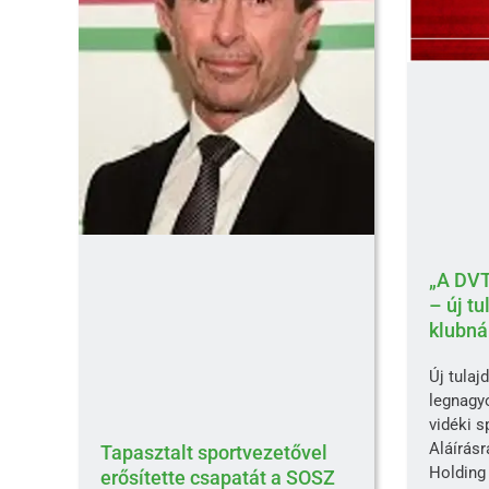
„A DVT
– új tu
klubná
Új tulaj
legnagy
vidéki s
Aláírás
Tapasztalt sportvezetővel
Holding 
erősítette csapatát a SOSZ