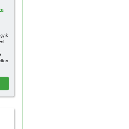
ka
gyik
ént
é
dion