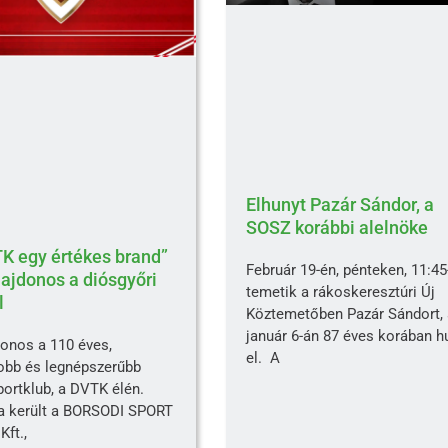
Elhunyt Pazár Sándor, a
SOSZ korábbi alelnöke
K egy értékes brand”
Február 19-én, pénteken, 11:45
lajdonos a diósgyőri
temetik a rákoskeresztúri Új
l
Köztemetőben Pazár Sándort, 
január 6-án 87 éves korában h
donos a 110 éves,
el. A
obb és legnépszerűbb
portklub, a DVTK élén.
ra került a BORSODI SPORT
Kft.,