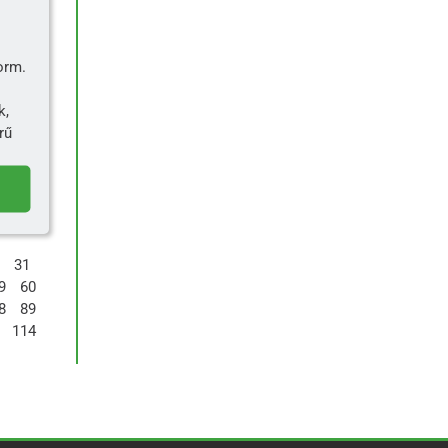
orm.
k,
rű
31
9
60
8
89
114