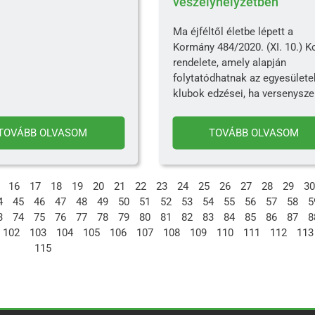
veszélyhelyzetben
Ma éjféltől életbe lépett a
Kormány 484/2020. (XI. 10.) K
rendelete, amely alapján
folytatódhatnak az egyesülete
klubok edzései, ha versenysze
TOVÁBB OLVASOM
TOVÁBB OLVASOM
16
17
18
19
20
21
22
23
24
25
26
27
28
29
30
4
45
46
47
48
49
50
51
52
53
54
55
56
57
58
5
3
74
75
76
77
78
79
80
81
82
83
84
85
86
87
8
102
103
104
105
106
107
108
109
110
111
112
113
115