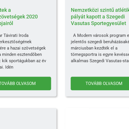
tek a
Nemzetközi szintű atléti
zövetségek 2020
pályát kapott a Szegedi
jairól
Vasutas Sportegyesület
 Távirati Iroda
A Modern városok program e
erkesztőségének
jelentős szegedi beruházásak
sére a hazai szövetségek
márciusban kezdték el a
a minden esztendőben
tömegsportra is egyre kevéss
: kik sportágukban az év
alkalmas Szegedi Vasutas-sta
ai. Idén
TOVÁBB OLVASOM
TOVÁBB OLVASOM