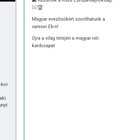
🏊‍♂️🏆
Magyar evezősökért szoríthatunk a
varesei Eb-n!
Újra a világ tetején a magyar női
kardcsapat
-kor
aki
unyt