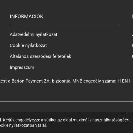
INFORMÁCIÓK
Adatvédelmi nyilatkozat
Cookie nyilatkozat
Általános szerződési feltételek
Impresszum
ést a Barion Payment Zrt. biztosítja, MNB engedély száma: H-EN-I-
 és képi információt szerzői jog véd. Minden jog fenntartva. Az oldalt k
 Kérjük engedélyezze a sütiket az oldal maximális használhatóságáért.
okie nyilatkozatban
talál.