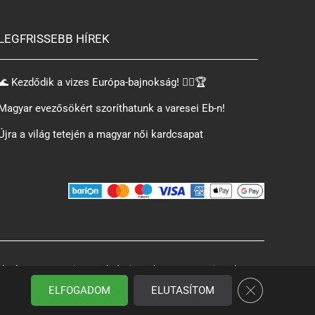
LEGFRISSEBB HÍREK
🌊 Kezdődik a vizes Európa-bajnokság! 🏊‍♂️🏆
Magyar evezősökért szoríthatunk a varesei Eb-n!
Újra a világ tetején a magyar női kardcsapat
észítette: e-Creations web design –
https://ecreations.hu/
Close GDPR Co
ELFOGADOM
ELUTASÍTOM