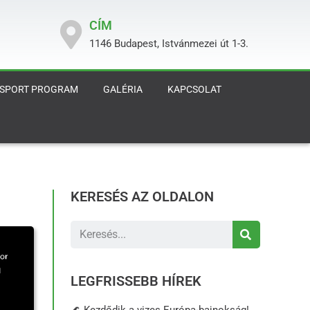
CÍM
1146 Budapest, Istvánmezei út 1-3.
 SPORT PROGRAM
GALÉRIA
KAPCSOLAT
KERESÉS AZ OLDALON
LEGFRISSEBB HÍREK
🌊 Kezdődik a vizes Európa-bajnokság!