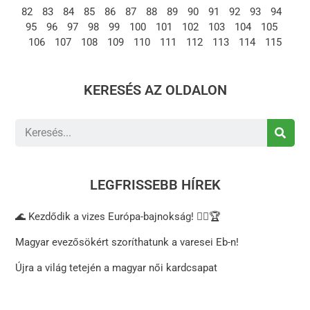
82
83
84
85
86
87
88
89
90
91
92
93
94
95
96
97
98
99
100
101
102
103
104
105
106
107
108
109
110
111
112
113
114
115
KERESÉS AZ OLDALON
LEGFRISSEBB HÍREK
🌊 Kezdődik a vizes Európa-bajnokság! 🏊‍♂️🏆
Magyar evezősökért szoríthatunk a varesei Eb-n!
Újra a világ tetején a magyar női kardcsapat