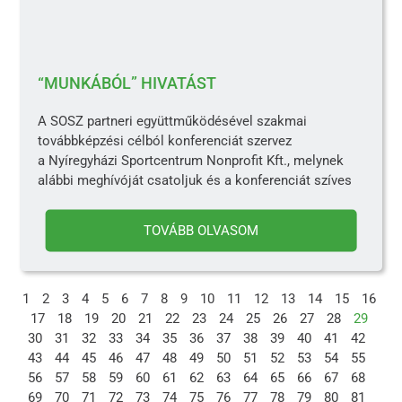
“MUNKÁBÓL” HIVATÁST
A SOSZ partneri együttműködésével szakmai
továbbképzési célból konferenciát szervez
a Nyíregyházi Sportcentrum Nonprofit Kft., melynek
alábbi meghívóját csatoljuk és a konferenciát szíves
TOVÁBB OLVASOM
1
2
3
4
5
6
7
8
9
10
11
12
13
14
15
16
17
18
19
20
21
22
23
24
25
26
27
28
29
30
31
32
33
34
35
36
37
38
39
40
41
42
43
44
45
46
47
48
49
50
51
52
53
54
55
56
57
58
59
60
61
62
63
64
65
66
67
68
69
70
71
72
73
74
75
76
77
78
79
80
81