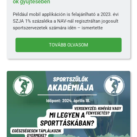
ok gyűjtésében
Például mobil applikáción is felajánlható a 2023. évi
SZJA 1% százaléka a NAV-nál regisztráltan jogosult
sportszervezetek számára idén – ismertette
TOVÁBB OLVASOM