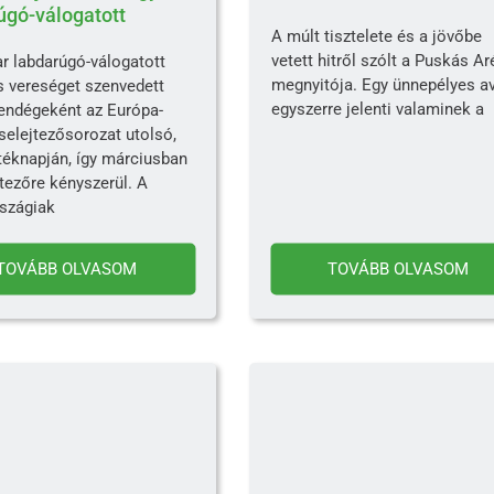
úgó-válogatott
A múlt tisztelete és a jövőbe
vetett hitről szólt a Puskás A
r labdarúgó-válogatott
megnyitója. Egy ünnepélyes a
s vereséget szenvedett
egyszerre jelenti valaminek a
endégeként az Európa-
selejtezősorozat utolsó,
téknapján, így márciusban
tezőre kényszerül. A
rszágiak
TOVÁBB OLVASOM
TOVÁBB OLVASOM