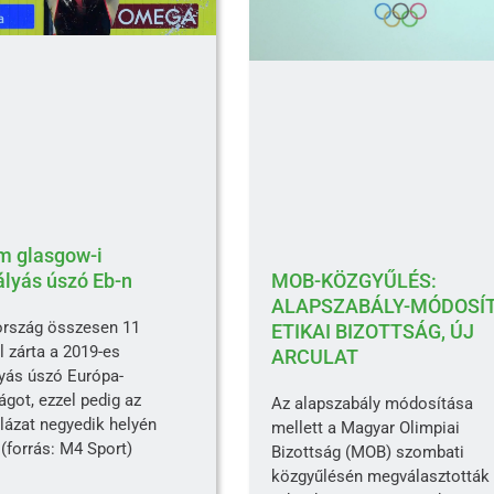
m glasgow-i
ályás úszó Eb-n
MOB-KÖZGYŰLÉS:
ALAPSZABÁLY-MÓDOSÍT
rszág összesen 11
ETIKAI BIZOTTSÁG, ÚJ
 zárta a 2019-es
ARCULAT
lyás úszó Európa-
got, ezzel pedig az
Az alapszabály módosítása
lázat negyedik helyén
mellett a Magyar Olimpiai
 (forrás: M4 Sport)
Bizottság (MOB) szombati
közgyűlésén megválasztották