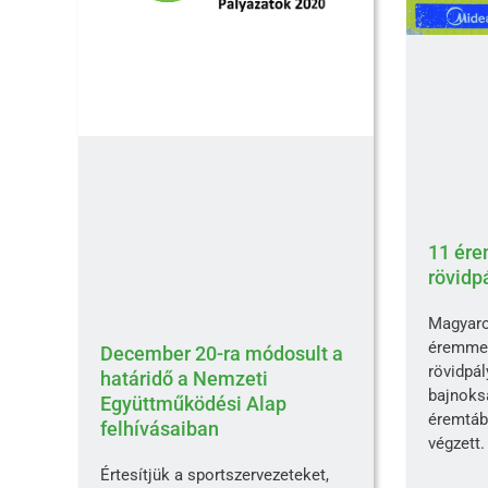
11 ére
rövidp
Magyaro
éremmel
December 20-ra módosult a
rövidpá
határidő a Nemzeti
bajnoksá
Együttműködési Alap
éremtáb
felhívásaiban
végzett.
Értesítjük a sportszervezeteket,