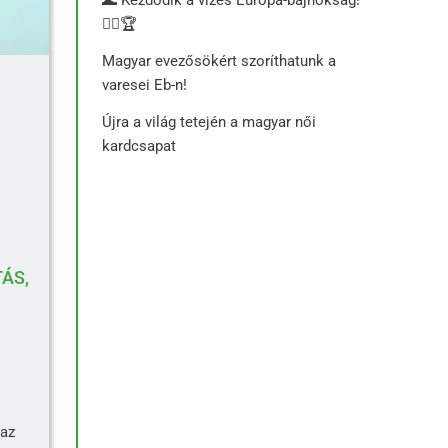
🏊‍♂️🏆
Magyar evezősökért szoríthatunk a
varesei Eb-n!
Újra a világ tetején a magyar női
kardcsapat
ÁS,
 az