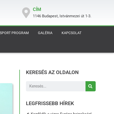
CÍM
1146 Budapest, Istvánmezei út 1-3.
 SPORT PROGRAM
GALÉRIA
KAPCSOLAT
KERESÉS AZ OLDALON
LEGFRISSEBB HÍREK
🌊 Kezdődik a vizes Európa-bajnokság!