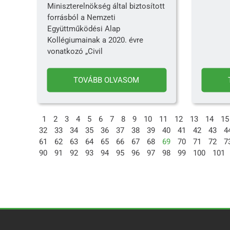
Miniszterelnökség által biztosított
forrásból a Nemzeti
Együttműködési Alap
Kollégiumainak a 2020. évre
vonatkozó „Civil
TOVÁBB OLVASOM
1
2
3
4
5
6
7
8
9
10
11
12
13
14
15
32
33
34
35
36
37
38
39
40
41
42
43
4
61
62
63
64
65
66
67
68
69
70
71
72
7
90
91
92
93
94
95
96
97
98
99
100
101