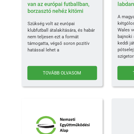
van az európai futballban,
labdar
borzasztó nehéz kitörni
A magya
kétgólo
Szükség volt az európai
Wales v
klubfutball átalakítására, és habár
bajnoki 
nem teljesen ezt a formát
keddi já
támogatta, végső soron pozitív
pótselej
hatással lehet a
szigeto
TOVÁBB OLVASOM