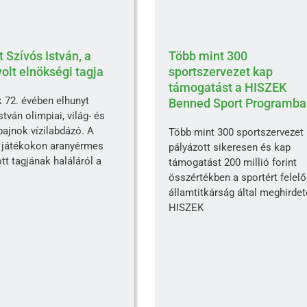
 Szívós István, a
Több mint 300
olt elnökségi tagja
sportszervezet kap
támogatást a HISZEK
 72. évében elhunyt
Benned Sport Programba
stván olimpiai, világ- és
ajnok vízilabdázó. A
Több mint 300 sportszervezet
 játékokon aranyérmes
pályázott sikeresen és kap
tt tagjának haláláról a
támogatást 200 millió forint
összértékben a sportért felel
államtitkárság által meghirdet
HISZEK