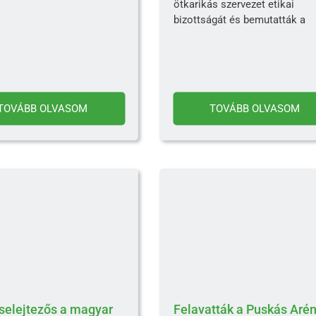
ötkarikás szervezet etikai
bizottságát és bemutatták a
TOVÁBB OLVASOM
TOVÁBB OLVASOM
selejtezős a magyar
Felavatták a Puskás Aré