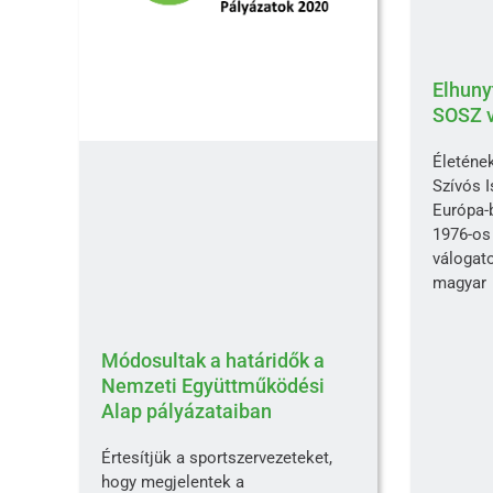
Elhunyt
SOSZ v
Életének
Szívós I
Európa-b
1976-os
válogato
magyar
Módosultak a határidők a
Nemzeti Együttműködési
Alap pályázataiban
Értesítjük a sportszervezeteket,
hogy megjelentek a