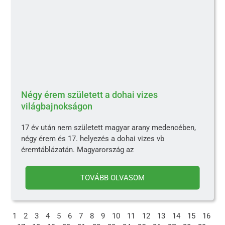
Négy érem született a dohai vizes
világbajnokságon
17 év után nem született magyar arany medencében,
négy érem és 17. helyezés a dohai vizes vb
éremtáblázatán. Magyarország az
TOVÁBB OLVASOM
1
2
3
4
5
6
7
8
9
10
11
12
13
14
15
16