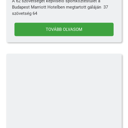
A 62 szövetséget képviselő sportköztestület a
Budapest Marriott Hotelben megtartott gáláján 37
szövetség 64
TOVÁBB OLVASOM