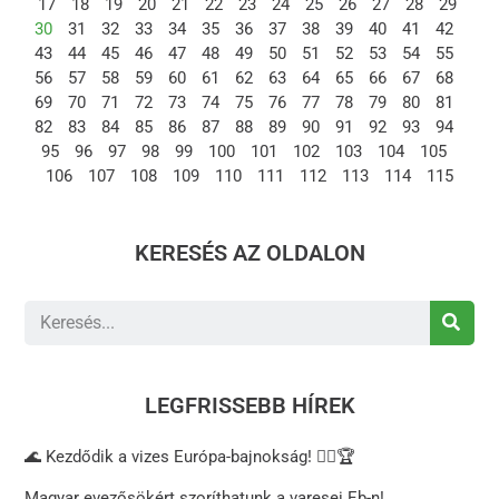
17
18
19
20
21
22
23
24
25
26
27
28
29
30
31
32
33
34
35
36
37
38
39
40
41
42
43
44
45
46
47
48
49
50
51
52
53
54
55
56
57
58
59
60
61
62
63
64
65
66
67
68
69
70
71
72
73
74
75
76
77
78
79
80
81
82
83
84
85
86
87
88
89
90
91
92
93
94
95
96
97
98
99
100
101
102
103
104
105
106
107
108
109
110
111
112
113
114
115
KERESÉS AZ OLDALON
LEGFRISSEBB HÍREK
🌊 Kezdődik a vizes Európa-bajnokság! 🏊‍♂️🏆
Magyar evezősökért szoríthatunk a varesei Eb-n!