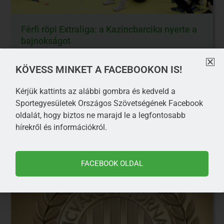
Férfi röpi Extraliga: a Kazincbarcika nyerte a
bajnokságot
OA Vegyész RC Kazincbarcika megnyerte a férfi
KÖVESS MINKET A FACEBOOKON IS!
röplabda Extraligtát, miután a döntő negyedik
mérkőzésén 3:2-re nyert a Pénzügyőr ellen, és
Kérjük kattints az alábbi gombra és kedveld a
Sportegyesületek Országos Szövetségének Facebook
TOVÁBB OLVASOM
oldalát, hogy biztos ne marajd le a legfontosabb
hírekről és információkról.
FACEBOOK OLDAL