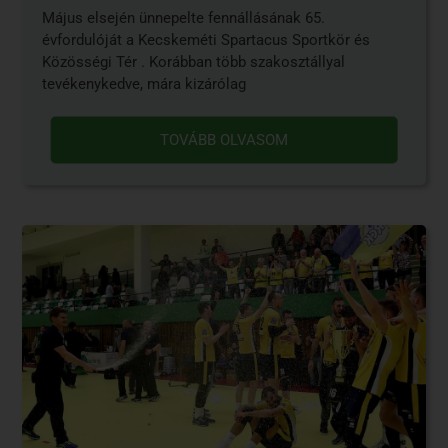
Május elsején ünnepelte fennállásának 65.
évfordulóját a Kecskeméti Spartacus Sportkör és
Közösségi Tér . Korábban több szakosztállyal
tevékenykedve, mára kizárólag
TOVÁBB OLVASOM