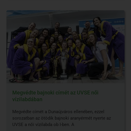
Megvédte bajnoki címét az UVSE női
vízilabdában
Megvédte címét a Dunaújváros ellenében, ezzel
sorozatban az ötödik bajnoki aranyérmét nyerte az
UVSE a női vízilabda ob I-ben. A