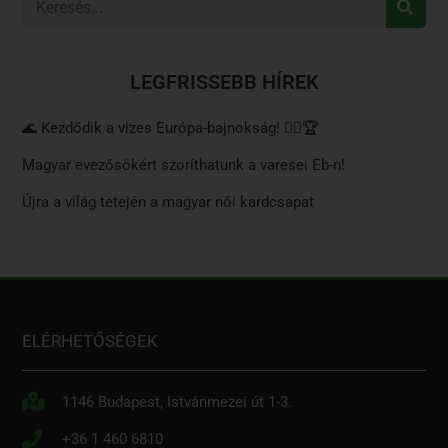
LEGFRISSEBB HÍREK
🌊 Kezdődik a vizes Európa-bajnokság! 🏊‍♂️🏆
Magyar evezősökért szoríthatunk a varesei Eb-n!
Újra a világ tetején a magyar női kardcsapat
ELÉRHETŐSÉGEK
1146 Budapest, Istvánmezei út 1-3.
+36 1 460 6810