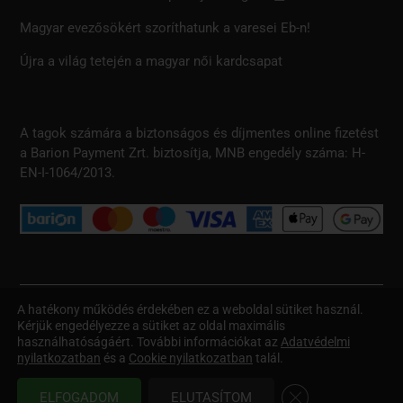
Magyar evezősökért szoríthatunk a varesei Eb-n!
Újra a világ tetején a magyar női kardcsapat
A tagok számára a biztonságos és díjmentes online fizetést
a Barion Payment Zrt. biztosítja, MNB engedély száma: H-
EN-I-1064/2013.
A hatékony működés érdekében ez a weboldal sütiket használ.
Kérjük engedélyezze a sütiket az oldal maximális
© Copyright 2021 – A weboldalon szereplő minden szöveges és
használhatóságáért. További információkat az
Adatvédelmi
képi információt szerzői jog véd. Minden jog fenntartva. Az oldalt
nyilatkozatban
és a
Cookie nyilatkozatban
talál.
készítette: e-Creations web design –
https://ecreations.hu/
Close GDPR Cookie
ELFOGADOM
ELUTASÍTOM