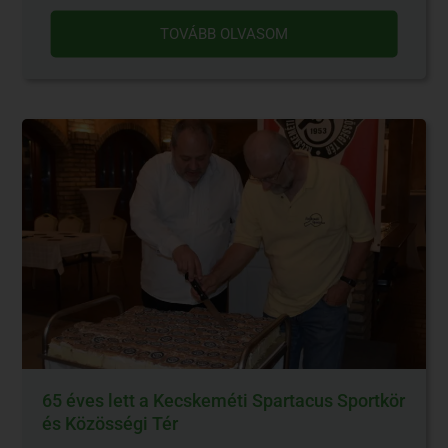
TOVÁBB OLVASOM
65 éves lett a Kecskeméti Spartacus Sportkör
és Közösségi Tér