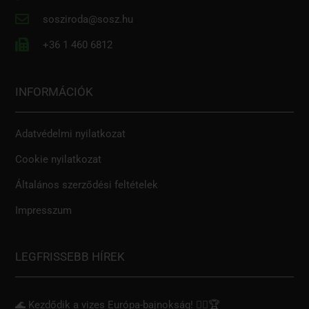
sosziroda@sosz.hu
+36 1 460 6812
INFORMÁCIÓK
Adatvédelmi nyilatkozat
Cookie nyilatkozat
Általános szerződési feltételek
Impresszum
LEGFRISSEBB HÍREK
🌊 Kezdődik a vizes Európa-bajnokság! 🏊‍♂️🏆