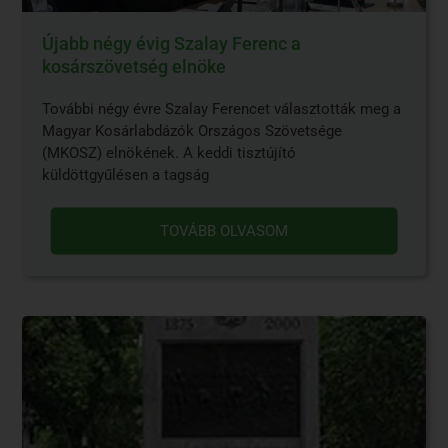
Újabb négy évig Szalay Ferenc a
kosárszövetség elnöke
További négy évre Szalay Ferencet választották meg a
Magyar Kosárlabdázók Országos Szövetsége
(MKOSZ) elnökének. A keddi tisztújító
küldöttgyűlésen a tagság
TOVÁBB OLVASOM