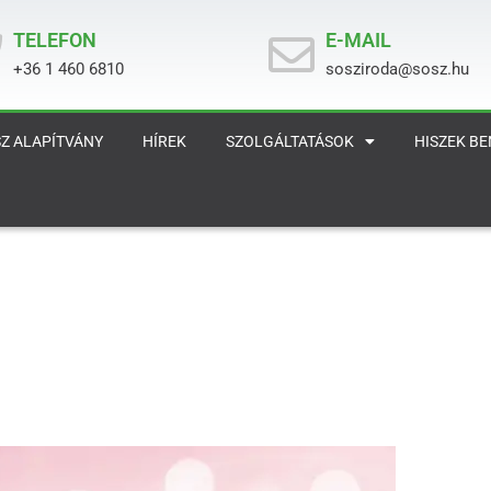
TELEFON
E-MAIL
+36 1 460 6810
sosziroda@sosz.hu
Z ALAPÍTVÁNY
HÍREK
SZOLGÁLTATÁSOK
HISZEK B